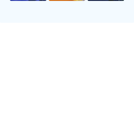
4小时前 | NBA专区
网球大满贯
法网抽签结果出炉：德约科维奇或提前遭遇强敌
5小时前 | 网球频道