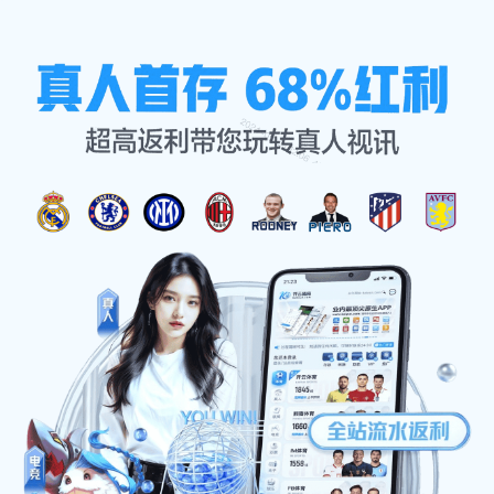
☰
v66
体育
深度解析：欧冠决赛前瞻，战术博弈决定
冠军归属
v66体育专业团队为您带来全方位赛事数据与深度战术复
盘
实时比分 / 热门赛事
查看更多 >
2 : 1
皇家马德里
多特蒙德