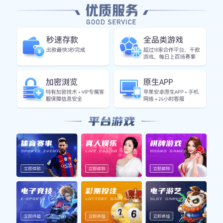
英超速递
哈兰德上演帽子戏法！曼城主场大胜稳固榜首位置
2小时前 | v66体育编辑
NBA动态
詹姆斯赛后采访：我们还没有准备好，季后赛才刚刚
开始