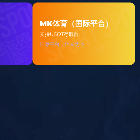
查看更多 >