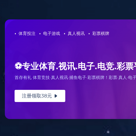
v66
体育
深度解析