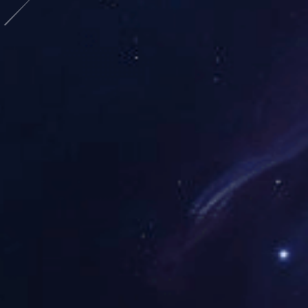
法网抽签结果出炉：
5小时前 | 网球频道
世界杯前瞻
2026世界杯预选
昨天 | 赛事分析
转会窗口
重磅！姆巴佩续约传
昨天 | 足球转会