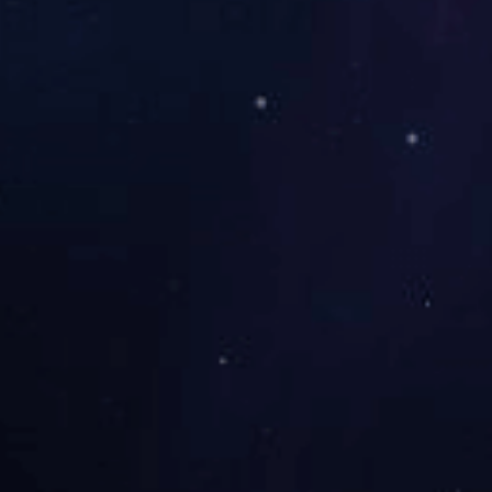
巴塞罗那足球俱乐部
成立于1899年，是西班牙足坛豪门之一。拥有诺坎普球
场，历史上多次夺得欧冠和西甲冠军。
查看完整百科 →
视频集锦