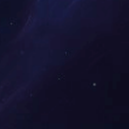
CBA联赛
辽宁本钢夺冠热门：赵继伟的组织核心作用
阅读全文 →