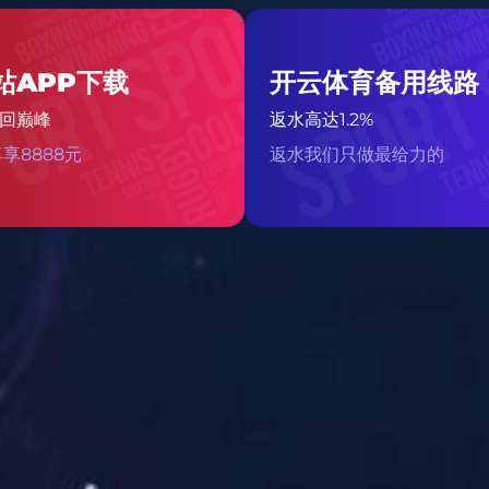
2 : 1
皇家马德里
多特蒙德
LIVE 78'
112 : 108
洛杉矶湖人
波士顿凯尔特人
完赛
VS
曼城
阿森纳
20:00
1 : 2
费德勒
阿尔卡拉斯
LIVE