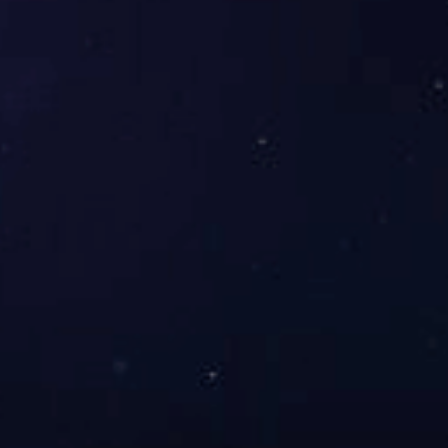
勒布朗·詹姆斯
NBA历史得分王，四届总冠军成员。以其全面的球风和长久
视频助
的职业生涯闻名于世，被誉为“国王”。
分析其
查看球员资料 →
阅读深
▶
本周最佳进球合集
点击播放精彩瞬间