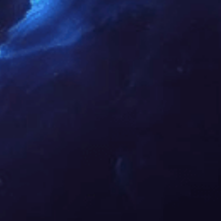
更多足球内容 >
意甲联赛
国际米兰防线稳固，蓝黑军团剑指意甲冠军
阅读全文 →
更多篮球内容 >