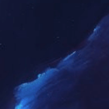
1
哈兰德
27
2
萨拉赫
18
3
科尔帕默
16
4
威尔逊
15
专家观点
v66体育分析师：
本轮英超焦点战，曼城主场作战优势明显，但阿森纳的
防守反击极具威胁。从近期数据来看，瓜迪奥拉的战术
调整将对比赛结果起到决定性作用。建议关注双方中场
控制率的博弈。
来源：赛事分析部