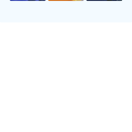
4小时前 | NBA专区
网球大满贯
法网抽签结果出炉：德约科维奇或提前遭遇强敌
5小时前 | 网球频道