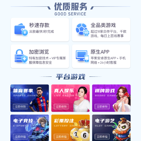
英超速递
哈兰德上演帽子戏法！曼城主场大胜稳固榜首位置
2小时前 | v66体育编辑
NBA动态
詹姆斯赛后采访：我们还没有准备好，季后赛才刚刚
开始