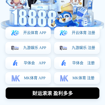
LIVE 78'
112 :
洛杉矶湖人
波士顿凯尔特人
108
完赛
VS
曼城
阿森纳
20:00
1 : 2
费德勒
阿尔卡拉斯
LIVE
热门赛事资讯