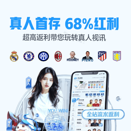
☰
v66
体育
深度解析：欧冠决赛前瞻，战术博弈决定
冠军归属
v66体育专业团队为您带来全方位赛事数据与深度战术复
盘
实时比分 / 热门赛事
查看更多 >
2 : 1
皇家马德里
多特蒙德